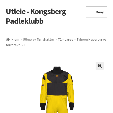
Utleie - Kongsberg
Hopp
Hopp
Meny
til
til
Padleklubb
navigasjon
innhold
Hjem
Hjem
Utleie av Tørrdrakter
T2 – Large – Tyhoon Hypercurve
tørrdrakt Gul
Min konto
Vilkår
Søk tilgjengelige produkter
🔍
Kongsberg Padleklubb