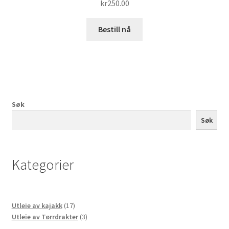
kr
250.00
Bestill nå
Søk
Søk
Kategorier
17
Utleie av kajakk
17
produkter
3
Utleie av Tørrdrakter
3
produkter