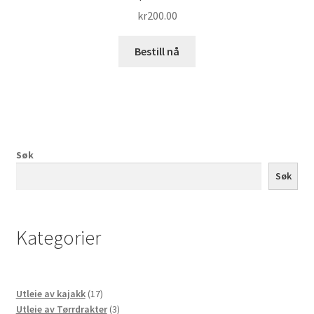
kr
200.00
Bestill nå
Søk
Søk
Kategorier
17
Utleie av kajakk
17
produkter
3
Utleie av Tørrdrakter
3