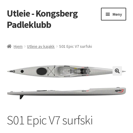
Utleie - Kongsberg
Hopp
Hopp
Meny
til
til
Padleklubb
navigasjon
innhold
Hjem
Hjem
Utleie av kajakk
S01 Epic V7 surfski
Min konto
Vilkår
🔍
Søk tilgjengelige produkter
Kongsberg Padleklubb
S01 Epic V7 surfski