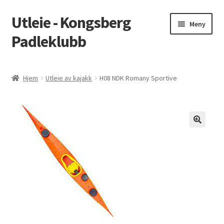
Utleie - Kongsberg
Hopp
Hopp
Meny
til
til
Padleklubb
navigasjon
innhold
Hjem
Hjem
Utleie av kajakk
H08 NDK Romany Sportive
Min konto
Vilkår
🔍
Søk tilgjengelige produkter
Kongsberg Padleklubb