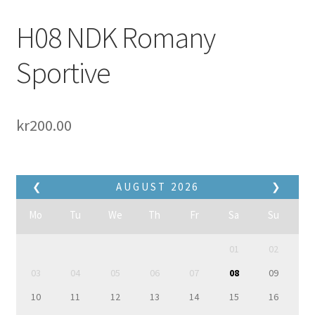
H08 NDK Romany
Sportive
kr
200.00
❮
AUGUST
2026
❯
Mo
Tu
We
Th
Fr
Sa
Su
01
02
03
04
05
06
07
08
09
10
11
12
13
14
15
16