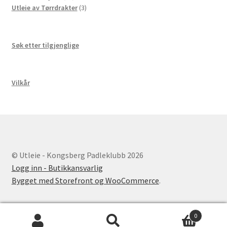
produkter
3
Utleie av Tørrdrakter
3
produkter
Søk etter tilgjenglige
Vilkår
© Utleie - Kongsberg Padleklubb 2026
Logg inn - Butikkansvarlig
Bygget med Storefront og WooCommerce
.
0