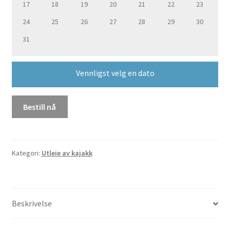
17
18
19
20
21
22
23
24
25
26
27
28
29
30
31
Vennligst velg en dato
Bestill nå
Kategori:
Utleie av kajakk
Beskrivelse